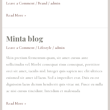
Leave a Comment
/
Brand
/
admin
bejegyzése
Read More »
Minta blog
Minta
blog
Leave a Comment
/
Lifestyle
/
admin
Skin pretium fermentum quam, sit amet cursus ante
sollicitudin vel. Morbi consequat risus consequat, porttitor
orci sit amet, iaculis nisl. Integer quis sapien nec elit ultrices
euismod sit amet id lacus. Sed a imperdiet erat. Duis eu est
dignissim lacus dictum hendrerit quis vitae mi. Fusce eu nulla
ac nisi cursus tincidunt. Interdum et malesuada
Read More »