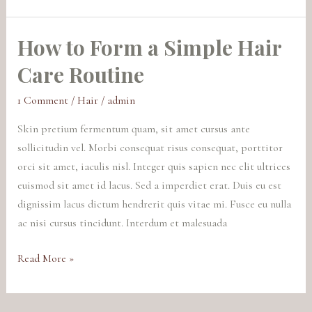
How to Form a Simple Hair
How
to
Care Routine
Form
a
1 Comment
/
Hair
/
admin
Simple
Skin pretium fermentum quam, sit amet cursus ante
Hair
sollicitudin vel. Morbi consequat risus consequat, porttitor
Care
orci sit amet, iaculis nisl. Integer quis sapien nec elit ultrices
Routine
euismod sit amet id lacus. Sed a imperdiet erat. Duis eu est
dignissim lacus dictum hendrerit quis vitae mi. Fusce eu nulla
ac nisi cursus tincidunt. Interdum et malesuada
Read More »