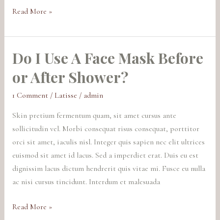
Read More »
Do I Use A Face Mask Before
Do
I
or After Shower?
Use
A
1 Comment
/
Latisse
/
admin
Face
Skin pretium fermentum quam, sit amet cursus ante
Mask
sollicitudin vel. Morbi consequat risus consequat, porttitor
Before
orci sit amet, iaculis nisl. Integer quis sapien nec elit ultrices
or
euismod sit amet id lacus. Sed a imperdiet erat. Duis eu est
After
dignissim lacus dictum hendrerit quis vitae mi. Fusce eu nulla
Shower?
ac nisi cursus tincidunt. Interdum et malesuada
Read More »