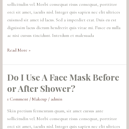
sollicitudin vel. Morbi consequat risus consequat, porttitor
Care
orci sit amet, iaculis nisl. Integer quis sapien nec elit ultrices
Routine
euismod sit amet id lacus. Sed a imperdiet erat. Duis eu est
dignissim lacus dictum hendrerit quis vitae mi. Fusce eu nulla
ac nisi cursus tincidunt. Interdum et malesuada
Read More »
Do I Use A Face Mask Before
Do
I
or After Shower?
Use
A
1 Comment
/
Makeup
/
admin
Face
Skin pretium fermentum quam, sit amet cursus ante
Mask
sollicitudin vel. Morbi consequat risus consequat, porttitor
Before
orci sit amet, iaculis nisl. Integer quis sapien nec elit ultrices