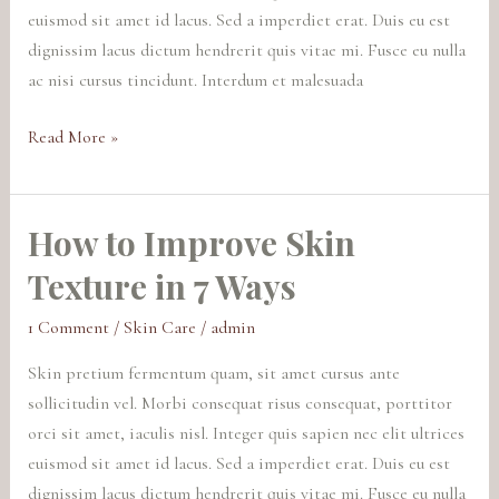
or
euismod sit amet id lacus. Sed a imperdiet erat. Duis eu est
After
dignissim lacus dictum hendrerit quis vitae mi. Fusce eu nulla
Shower?
ac nisi cursus tincidunt. Interdum et malesuada
Read More »
How to Improve Skin
How
to
Texture in 7 Ways
Improve
Skin
1 Comment
/
Skin Care
/
admin
Texture
Skin pretium fermentum quam, sit amet cursus ante
in
sollicitudin vel. Morbi consequat risus consequat, porttitor
7
orci sit amet, iaculis nisl. Integer quis sapien nec elit ultrices
Ways
euismod sit amet id lacus. Sed a imperdiet erat. Duis eu est
dignissim lacus dictum hendrerit quis vitae mi. Fusce eu nulla