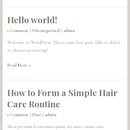
Hello world!
Hello
world!
1 Comment
/
Uncategorized
/
admin
Welcome to WordPress. This is your first post. Edit or delete
it, then start writing!
Read More »
How to Form a Simple Hair
How
to
Care Routine
Form
a
1 Comment
/
Hair
/
admin
Simple
Skin pretium fermentum quam, sit amet cursus ante
Hair