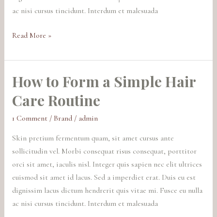
ac nisi cursus tincidunt. Interdum et malesuada
Read More »
How to Form a Simple Hair
How
to
Care Routine
Form
a
1 Comment
/
Brand
/
admin
Simple
Skin pretium fermentum quam, sit amet cursus ante
Hair
sollicitudin vel. Morbi consequat risus consequat, porttitor
Care
orci sit amet, iaculis nisl. Integer quis sapien nec elit ultrices
Routine
euismod sit amet id lacus. Sed a imperdiet erat. Duis eu est
dignissim lacus dictum hendrerit quis vitae mi. Fusce eu nulla
ac nisi cursus tincidunt. Interdum et malesuada