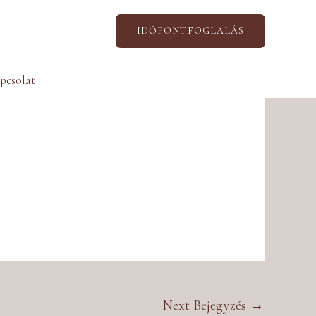
IDŐPONTFOGLALÁS
pcsolat
Next Bejegyzés
→