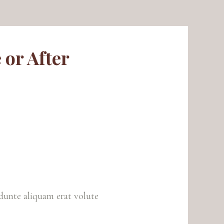
 or After
idunte aliquam erat volute