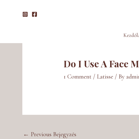
Skip
to
content
Post
Kezdől
navigation
Do I Use A Face 
1 Comment
/
Latisse
/ By
admi
←
Previous Bejegyzés