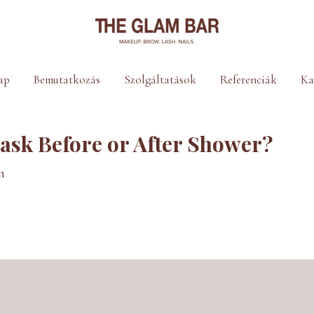
ap
Bemutatkozás
Szolgáltatások
Referenciák
Ka
Mask Before or After Shower?
n