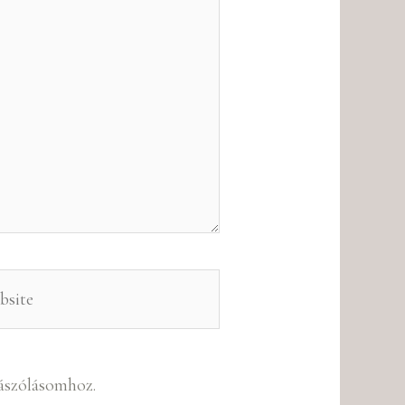
ite
ászólásomhoz.