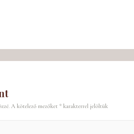
nt
özzé.
A kötelező mezőket
*
karakterrel jelöltük