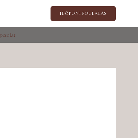
IDŐPONTFOGLALÁS
pcsolat