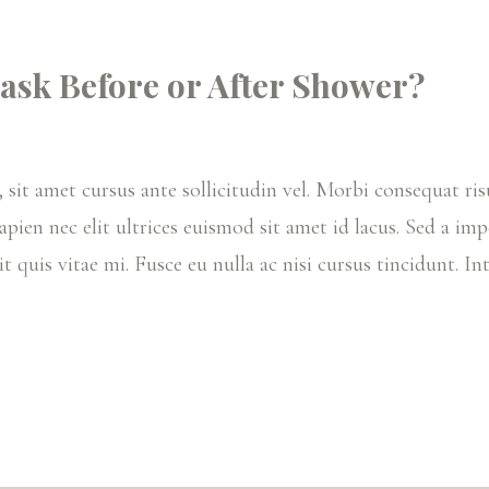
Mask Before or After Shower?
t amet cursus ante sollicitudin vel. Morbi consequat risu
sapien nec elit ultrices euismod sit amet id lacus. Sed a imp
t quis vitae mi. Fusce eu nulla ac nisi cursus tincidunt. 