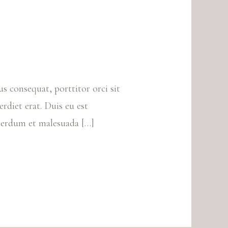
s consequat, porttitor orci sit
erdiet erat. Duis eu est
Interdum et malesuada […]