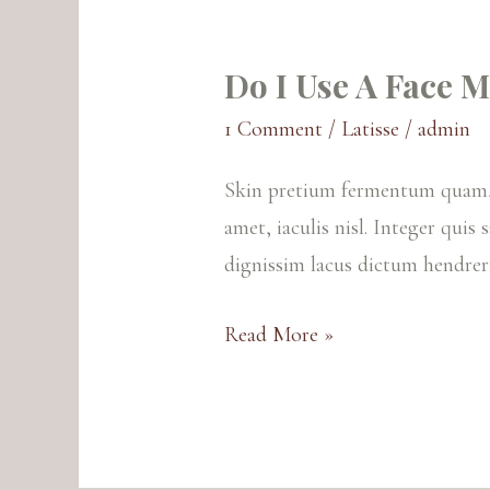
Do I Use A Face 
Do
I
1 Comment
/
Latisse
/
admin
Use
Skin pretium fermentum quam, si
A
amet, iaculis nisl. Integer quis 
Face
dignissim lacus dictum hendreri
Mask
Before
Read More »
or
After
Shower?