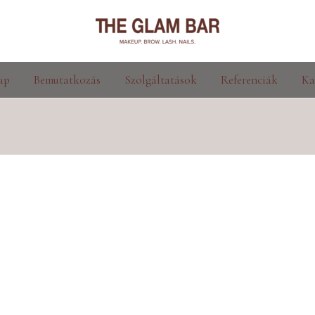
ap
Bemutatkozás
Szolgáltatások
Referenciák
Ka