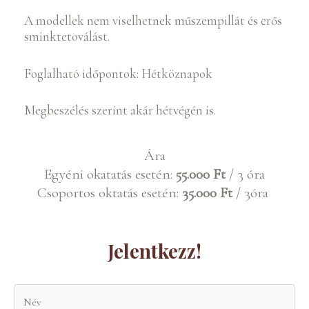
A modellek nem viselhetnek műszempillát és erős
sminktetoválást.
Foglalható időpontok: Hétköznapok
Megbeszélés szerint akár hétvégén is.
Ára
Egyéni okatatás esetén:
55.000 Ft
/ 3 óra
Csoportos oktatás esetén:
35.000 Ft
/ 3óra
Jelentkezz!
N