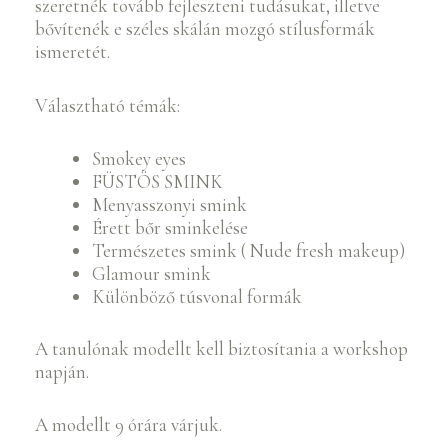
szeretnék tovább fejleszteni tudásukat, illetve
bővítenék e széles skálán mozgó stílusformák
ismeretét.
Választható témák:
Smokey eyes
FÜSTÖS SMINK
Menyasszonyi smink
Érett bőr sminkelése
Természetes smink ( Nude fresh makeup)
Glamour smink
Különböző túsvonal formák
A tanulónak modellt kell biztosítania a workshop
napján.
A modellt 9 órára várjuk.