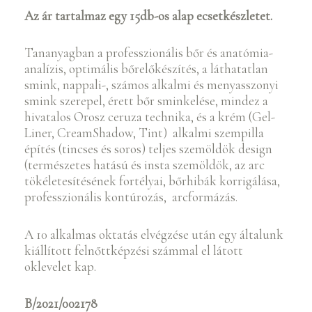
Az ár tartalmaz egy 15db-os alap ecsetkészletet.
Tananyagban a professzionális bőr és anatómia-
analízis, optimális bőrelőkészítés, a láthatatlan
smink, nappali-, számos alkalmi és menyasszonyi
smink szerepel, érett bőr sminkelése, mindez a
hivatalos Orosz ceruza technika, és a krém (Gel-
Liner, CreamShadow, Tint)
alkalmi szempilla
építés (tincses és soros) teljes szemöldök design
(természetes hatású és insta szemöldök, az arc
tökéletesítésének fortélyai, bőrhibák korrigálása,
professzionális kontúrozás, arcformázás.
A 10 alkalmas oktatás elvégzése után egy általunk
kiállított felnőttképzési számmal el látott
oklevelet kap.
B/2021/002178