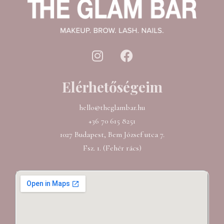
I
F
n
a
s
c
Elérhetőségeim
t
e
a
b
hello@theglambar.hu
g
o
+36 70 615 8251
r
o
a
k
1027 Budapest, Bem József utca 7.
m
Fsz. 1. (Fehér rács)