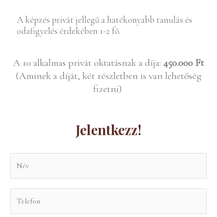
A képzés privát jellegű a hatékonyabb tanulás és
odafigyelés érdekében
1-2 fő.
A 10 alkalmas privát oktatásnak a díja:
450.000 Ft
(Aminek a díját, két részletben is van lehetőség
fizetni)
Jelentkezz!
N
é
v
T
*
e