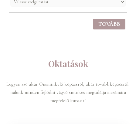
TOVÁBB
Oktatások
Legyen szó akár Önsminkelő képzésról, akár továbbképzésről,
nálunk minden fejlődni vágyó sminkes megtalálja a számára
megfelelő kurzust!